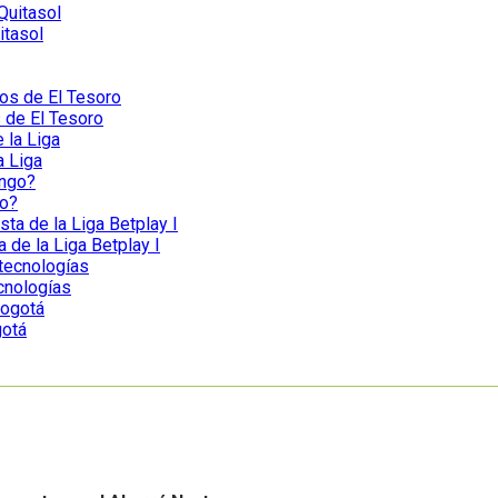
itasol
s de El Tesoro
a Liga
go?
a de la Liga Betplay I
ecnologías
gotá