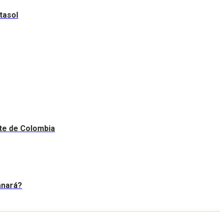
tasol
nte de Colombia
anará?