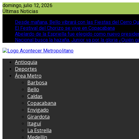
Saltar
domingo, julio 12, 2026
al
Últimas Noticias
contenido
Desde mañana, Bello vibrará con las Fiestas del Cerro Qu
El Festival del Chorizo se vive en Copacabana
Abelardo de la Espriella fue elegido como nuevo presid
Nacional busca la hazaña, Junior va por la gloria ¿Quién g
Antioquia
Deportes
Área Metro
Barbosa
Bello
Caldas
Copacabana
Envigado
Girardota
Itaguí
La Estrella
Medellín