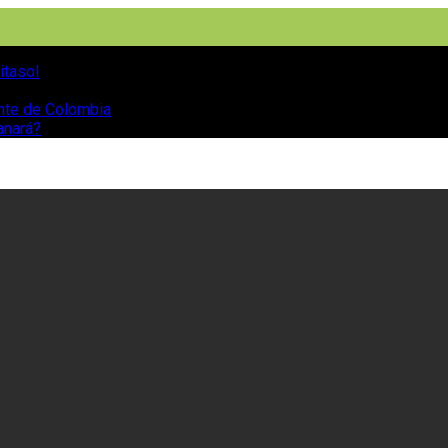
itasol
ente de Colombia
anará?