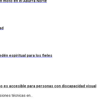
sin moto en el Aburrá Norte
ad
dén espiritual para los fieles
o es accesible para personas con discapacidad visual
iones técnicas en...