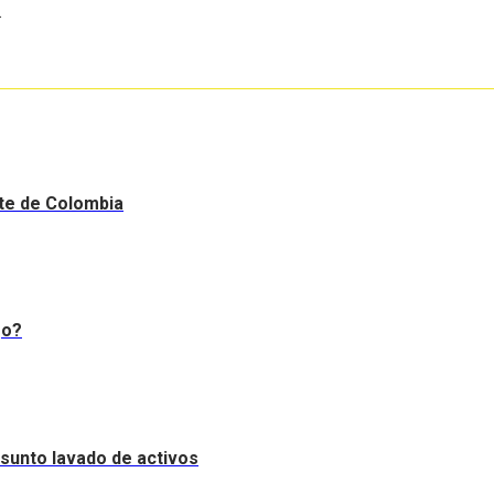
.
nte de Colombia
go?
resunto lavado de activos