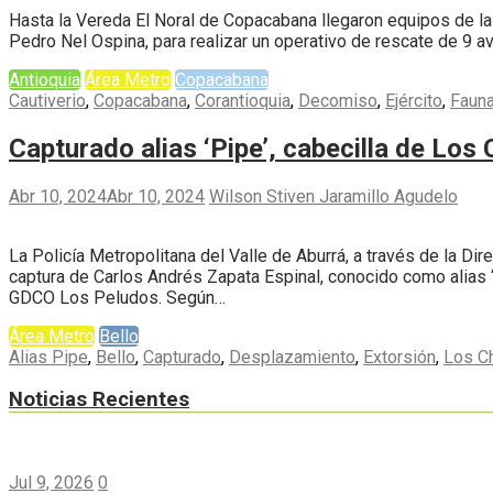
Hasta la Vereda El Noral de Copacabana llegaron equipos de la 
Pedro Nel Ospina, para realizar un operativo de rescate de 9 av
Antioquia
Área Metro
Copacabana
Cautiverio
,
Copacabana
,
Corantioquia
,
Decomiso
,
Ejército
,
Fauna
Capturado alias ‘Pipe’, cabecilla de Los 
Abr 10, 2024
Abr 10, 2024
Wilson Stiven Jaramillo Agudelo
La Policía Metropolitana del Valle de Aburrá, a través de la Dire
captura de Carlos Andrés Zapata Espinal, conocido como alias 
GDCO Los Peludos. Según…
Área Metro
Bello
Alias Pipe
,
Bello
,
Capturado
,
Desplazamiento
,
Extorsión
,
Los C
Noticias Recientes
Jul 9, 2026
0