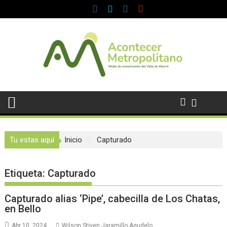
Saltar
al
contenido
Tu estas aquí
Inicio
Capturado
Etiqueta:
Capturado
Capturado alias ‘Pipe’, cabecilla de Los Chatas,
en Bello
Abr 10, 2024
Wilson Stiven Jaramillo Agudelo