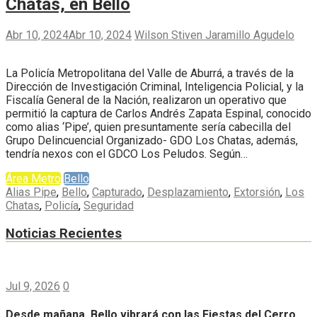
Chatas, en Bello
Abr 10, 2024
Abr 10, 2024
Wilson Stiven Jaramillo Agudelo
La Policía Metropolitana del Valle de Aburrá, a través de la
Dirección de Investigación Criminal, Inteligencia Policial, y la
Fiscalía General de la Nación, realizaron un operativo que
permitió la captura de Carlos Andrés Zapata Espinal, conocido
como alias ‘Pipe’, quien presuntamente sería cabecilla del
Grupo Delincuencial Organizado- GDO Los Chatas, además,
tendría nexos con el GDCO Los Peludos. Según…
Área Metro
Bello
Alias Pipe
,
Bello
,
Capturado
,
Desplazamiento
,
Extorsión
,
Los
Chatas
,
Policía
,
Seguridad
Noticias Recientes
Jul 9, 2026
0
Desde mañana, Bello vibrará con las Fiestas del Cerro