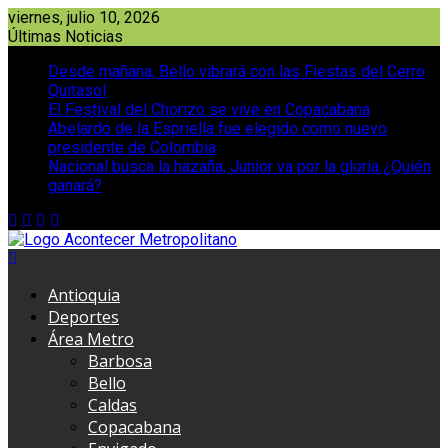
Saltar
viernes, julio 10, 2026
al
Últimas Noticias
contenido
Desde mañana, Bello vibrará con las Fiestas del Cerro
Quitasol
El Festival del Chorizo se vive en Copacabana
Abelardo de la Espriella fue elegido como nuevo
presidente de Colombia
Nacional busca la hazaña, Junior va por la gloria ¿Quién
ganará?
Antioquia
Deportes
Área Metro
Barbosa
Bello
Caldas
Copacabana