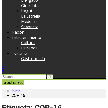
Envigado
Girardota
Itaguí
La Estrella
Medellín
Sabaneta
Nación
Entretenimiento
Cultura
Estrenos
Turismo
Gastronomía
Tu estas aquí
Inicio
COP-16
Etiqueta:
COP-16