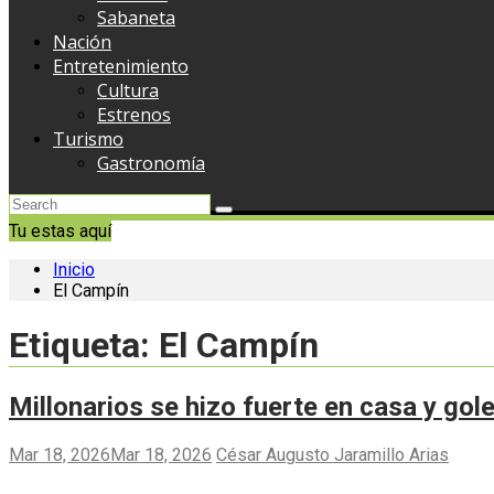
Sabaneta
Nación
Entretenimiento
Cultura
Estrenos
Turismo
Gastronomía
Tu estas aquí
Inicio
El Campín
Etiqueta:
El Campín
Millonarios se hizo fuerte en casa y gole
Mar 18, 2026
Mar 18, 2026
César Augusto Jaramillo Arias