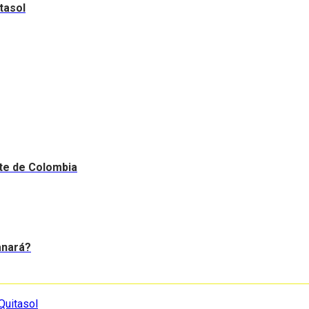
tasol
nte de Colombia
anará?