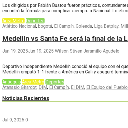
Los dirigidos por Fabián Bustos fueron prácticos, contundente
encontró la fórmula para complicar siempre a Nacional. Lo elimi
Área Metro
Deportes
Atlético Nacional
,
bogotá
,
El Campín
,
Goleada
,
Liga Betplay
,
Mil
Medellín vs Santa Fe será la final de la 
Jun 19, 2025
Jun 19, 2025
Wilson Stiven Jaramillo Agudelo
Deportivo Independiente Medellín conoció al equipo con el que 
Medellín empató 1-1 frente a América en Cali y aseguró termina
Antioquia
Área Metro
Deportes
Atanasio Girardot
,
DIM
,
El Campín
,
El DIM
,
El Equipo del Pueblo
Noticias Recientes
Jul 9, 2026
0