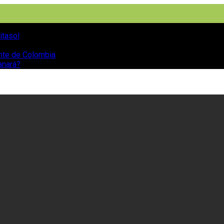
itasol
ente de Colombia
anará?