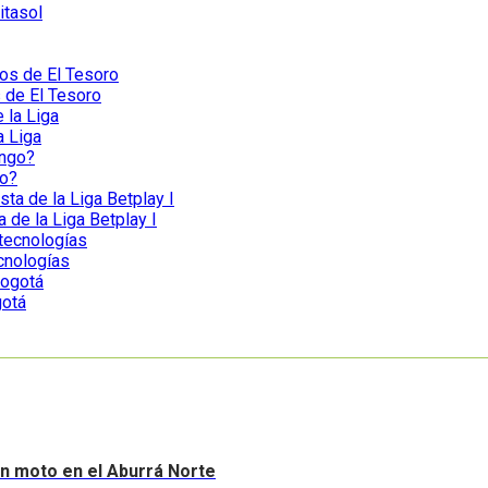
itasol
s de El Tesoro
a Liga
go?
a de la Liga Betplay I
ecnologías
gotá
sin moto en el Aburrá Norte