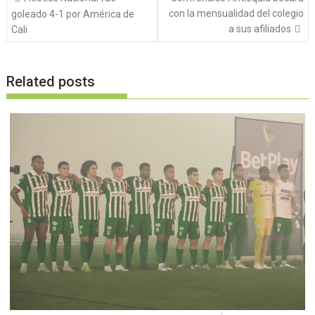
de
con la mensualidad del colegio
goleado 4-1 por América de
entradas
a sus afiliados
Cali
Related posts