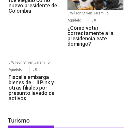
fue elegido como
nuevo presidente de
Colombia
Wilson Stiven Jaramillo
Agudelo
0
¿Cómo votar
correctamente a la
presidencia este
domingo?
Wilson Stiven Jaramillo
Agudelo
0
Fiscalía embarga
bienes de Lili Pink y
otras filiales por
presunto lavado de
activos
Turismo