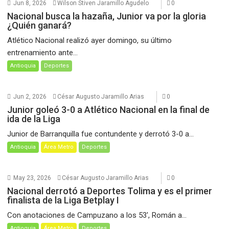
Jun 8, 2026
Wilson Stiven Jaramillo Agudelo
0
Nacional busca la hazaña, Junior va por la gloria
¿Quién ganará?
Atlético Nacional realizó ayer domingo, su último
entrenamiento ante...
Antioquia
Deportes
Jun 2, 2026
César Augusto Jaramillo Arias
0
Junior goleó 3-0 a Atlético Nacional en la final de
ida de la Liga
Junior de Barranquilla fue contundente y derrotó 3-0 a...
Antioquia
Área Metro
Deportes
May 23, 2026
César Augusto Jaramillo Arias
0
Nacional derrotó a Deportes Tolima y es el primer
finalista de la Liga Betplay I
Con anotaciones de Campuzano a los 53′, Román a...
Antioquia
Área Metro
Deportes