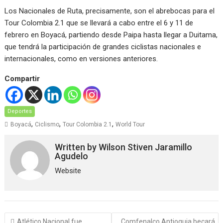
Los Nacionales de Ruta, precisamente, son el abrebocas para el
Tour Colombia 2.1 que se llevará a cabo entre el 6 y 11 de
febrero en Boyacá, partiendo desde Paipa hasta llegar a Duitama,
que tendrá la participación de grandes ciclistas nacionales e
internacionales, como en versiones anteriores.
Compartir
Deportes
,
,
,
Boyacá
Ciclismo
Tour Colombia 2.1
World Tour
Written by
Wilson Stiven Jaramillo
Agudelo
Website
Navegación
Atlético Nacional fue
Comfenalco Antioquia becará