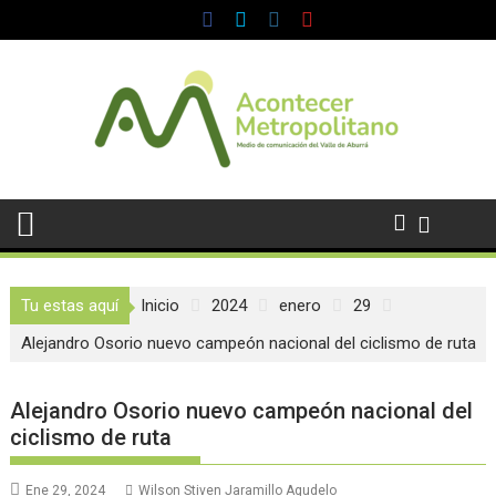
Saltar
al
contenido
Tu estas aquí
Inicio
2024
enero
29
Alejandro Osorio nuevo campeón nacional del ciclismo de ruta
Alejandro Osorio nuevo campeón nacional del
ciclismo de ruta
Ene 29, 2024
Wilson Stiven Jaramillo Agudelo