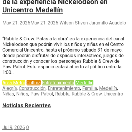
de la experiencia Nickelodeon en
Unicentro Medellín
May 21, 2025
May 21, 2025
Wilson Stiven Jaramillo Agudelo
“Rubble & Crew: Patas a la obra” es la experiencia del canal
Nickelodeon que podrán vivir los niños y niñas en el Centro
Comercial Unicentro, hasta el próximo sábado 31 de mayo,
donde podrán disfrutar de espacios interactivos, juegos de
construcción y conocer los personajes Rubble & Crew de
Paw Patrol. Este espacio estará abierto al público entre la
1:00…
Área Metro
Cultura
Entretenimiento
Medellín
Alegría
,
Construcción
,
Entretenimiento
,
Familia
,
Medellín
,
Niñas
,
Niños
,
Paw Patrol
,
Rubble
,
Rubble & Crew
,
Unicentro
Noticias Recientes
Jul 9, 2026
0