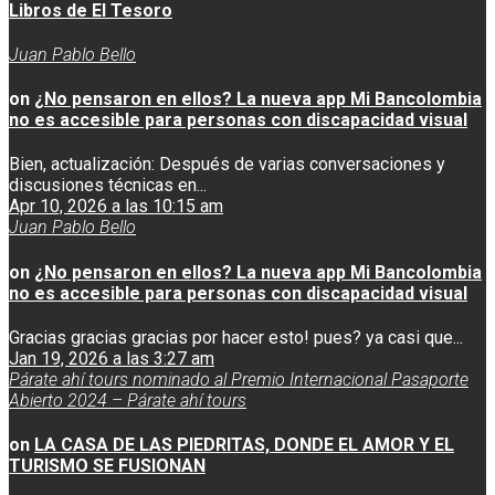
Libros de El Tesoro
Juan Pablo Bello
on
¿No pensaron en ellos? La nueva app Mi Bancolombia
no es accesible para personas con discapacidad visual
Bien, actualización: Después de varias conversaciones y
discusiones técnicas en...
Apr 10, 2026 a las 10:15 am
Juan Pablo Bello
on
¿No pensaron en ellos? La nueva app Mi Bancolombia
no es accesible para personas con discapacidad visual
Gracias gracias gracias por hacer esto! pues? ya casi que...
Jan 19, 2026 a las 3:27 am
Párate ahí tours nominado al Premio Internacional Pasaporte
Abierto 2024 – Párate ahí tours
on
LA CASA DE LAS PIEDRITAS, DONDE EL AMOR Y EL
TURISMO SE FUSIONAN