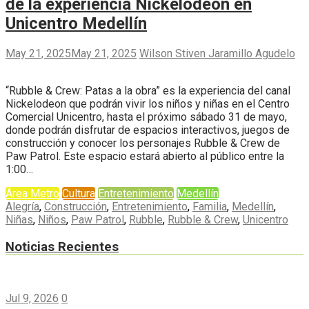
de la experiencia Nickelodeon en
Unicentro Medellín
May 21, 2025
May 21, 2025
Wilson Stiven Jaramillo Agudelo
“Rubble & Crew: Patas a la obra” es la experiencia del canal
Nickelodeon que podrán vivir los niños y niñas en el Centro
Comercial Unicentro, hasta el próximo sábado 31 de mayo,
donde podrán disfrutar de espacios interactivos, juegos de
construcción y conocer los personajes Rubble & Crew de
Paw Patrol. Este espacio estará abierto al público entre la
1:00…
Área Metro
Cultura
Entretenimiento
Medellín
Alegría
,
Construcción
,
Entretenimiento
,
Familia
,
Medellín
,
Niñas
,
Niños
,
Paw Patrol
,
Rubble
,
Rubble & Crew
,
Unicentro
Noticias Recientes
Jul 9, 2026
0