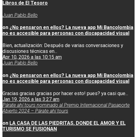
Libros de El Tesoro
Juan Pablo Bello
on
¿No pensaron en ellos? La nueva app Mi Bancolombia
no es accesible para personas con discapacidad visual
Bien, actualización: Después de varias conversaciones y
discusiones técnicas en...
Apr 10, 2026 a las 10:15 am
Juan Pablo Bello
on
¿No pensaron en ellos? La nueva app Mi Bancolombia
no es accesible para personas con discapacidad visual
Gracias gracias gracias por hacer esto! pues? ya casi que...
Jan 19, 2026 a las 3:27 am
Párate ahí tours nominado al Premio Internacional Pasaporte
Abierto 2024 – Párate ahí tours
on
LA CASA DE LAS PIEDRITAS, DONDE EL AMOR Y EL
TURISMO SE FUSIONAN