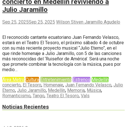
concierto en Medellín reviviendo a
Julio Jaramillo
Sep 25, 2025
Sep 25, 2025
Wilson Stiven Jaramillo Agudelo
El reconocido cantante ecuatoriano Juan Fernando Velasco,
estará en el Teatro El Tesoro, el próximo sábado 4 de octubre
con su más reciente proyecto musical “Julio Eterno”, en el
que rinde homenaje a Julio Jaramillo, con 5 de las canciones
más reconocidas del ‘Ruiseñor de América’. Será una noche
que promete combinar la tecnología con la música, pues por
medio…
Área Metro
Cultura
Entretenimiento
Estrenos
Medellín
concierto
,
El Tesoro
,
Homenaje
,
Juan Fernando Velasco
,
Julio
Eterno
,
Julio Jaramillo
,
Medellín
,
Memoria
,
Música
,
Romanticismo
,
Tango
,
Teatro El Tesoro
,
Vals
Noticias Recientes