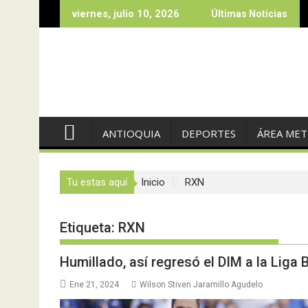
Saltar
viernes, julio 10, 2026
Últimas Noticias
al
contenido
ANTIOQUIA
DEPORTES
ÁREA ME
Tu estas aquí
Inicio
RXN
Etiqueta:
RXN
Humillado, así regresó el DIM a la Liga 
Ene 21, 2024
Wilson Stiven Jaramillo Agudelo