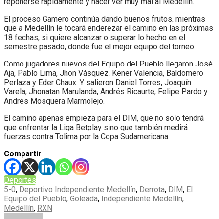
reponerse rápidamente y hacer ver muy mal al Medellín.
El proceso Gamero continúa dando buenos frutos, mientras
que a Medellín le tocará enderezar el camino en las próximas
18 fechas, si quiere alcanzar o superar lo hecho en el
semestre pasado, donde fue el mejor equipo del torneo.
Como jugadores nuevos del Equipo del Pueblo llegaron José
Aja, Pablo Lima, Jhon Vásquez, Kener Valencia, Baldomero
Perlaza y Eder Chaux. Y salieron Daniel Torres, Joaquín
Varela, Jhonatan Marulanda, Andrés Ricaurte, Felipe Pardo y
Andrés Mosquera Marmolejo.
El camino apenas empieza para el DIM, que no solo tendrá
que enfrentar la Liga Betplay sino que también medirá
fuerzas contra Tolima por la Copa Sudamericana.
Compartir
Deportes
5-0
,
Deportivo Independiente Medellín
,
Derrota
,
DIM
,
El
Equipo del Pueblo
,
Goleada
,
Independiente Medellín
,
Medellín
,
RXN