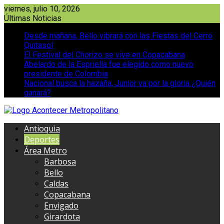
Saltar
viernes, julio 10, 2026
al
Últimas Noticias
contenido
Desde mañana, Bello vibrará con las Fiestas del Cerro
Quitasol
El Festival del Chorizo se vive en Copacabana
Abelardo de la Espriella fue elegido como nuevo
presidente de Colombia
Nacional busca la hazaña, Junior va por la gloria ¿Quién
ganará?
Antioquia
Deportes
Área Metro
Barbosa
Bello
Caldas
Copacabana
Envigado
Girardota