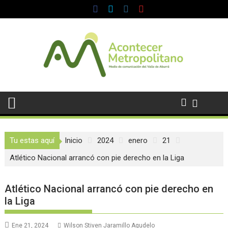
Saltar
al
contenido
Tu estas aquí
Inicio
2024
enero
21
Atlético Nacional arrancó con pie derecho en la Liga
Atlético Nacional arrancó con pie derecho en
la Liga
Ene 21, 2024
Wilson Stiven Jaramillo Agudelo