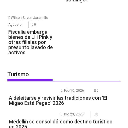
Wilson Stiven Jaramillo
Agudelo
0
Fiscalía embarga
bienes de Lili Pink y
otras filiales por
presunto lavado de
activos
Turismo
Feb 10, 2026
0
A deleitarse y revivir las tradiciones con ‘El
Migao Está Pegao’ 2026
Dic 23, 2025
0
Medellín se consolidó como destino turístico
en 2025