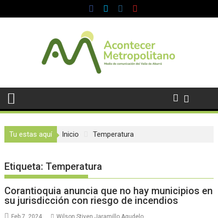
Saltar
al
contenido
Tu estas aquí
Inicio
Temperatura
Etiqueta:
Temperatura
Corantioquia anuncia que no hay municipios en
su jurisdicción con riesgo de incendios
Feb 7, 2024
Wilson Stiven Jaramillo Agudelo