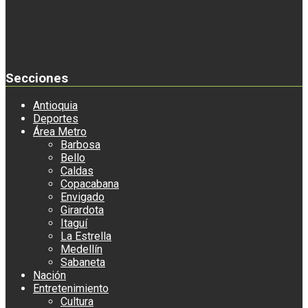
Secciones
Antioquia
Deportes
Área Metro
Barbosa
Bello
Caldas
Copacabana
Envigado
Girardota
Itaguí
La Estrella
Medellín
Sabaneta
Nación
Entretenimiento
Cultura