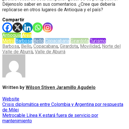
Déjenoslo saber en sus comentarios. ¿Cree que debería
replicarse en otros lugares de Antioquia y el país?
Compartir
Antioquia
Área
Metro
Barbosa
Bello
Copacabana
Girardota
Turismo
Barbosa
,
Bello
,
Copacabana
,
Girardota
,
Movilidad
,
Norte del
Valle de Aburrá
,
Valle de Aburrá
Written by
Wilson Stiven Jaramillo Agudelo
Website
Navegación
Crisis diplomática entre Colombia y Argentina por respuesta
de Milei
de
Metrocable Línea K estará fuera de servicio por
entradas
mantenimiento