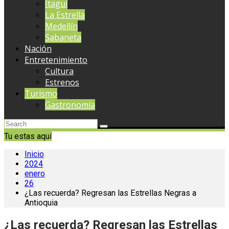
Itaguí
La Estrella
Medellín
Sabaneta
Nación
Entretenimiento
Cultura
Estrenos
Turismo
Gastronomía
Tu estas aquí
Inicio
2024
enero
26
¿Las recuerda? Regresan las Estrellas Negras a
Antioquia
¿Las recuerda? Regresan las Estrellas