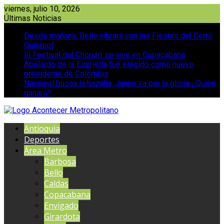
Saltar
viernes, julio 10, 2026
al
Últimas Noticias
contenido
Desde mañana, Bello vibrará con las Fiestas del Cerro
Quitasol
El Festival del Chorizo se vive en Copacabana
Abelardo de la Espriella fue elegido como nuevo
presidente de Colombia
Nacional busca la hazaña, Junior va por la gloria ¿Quién
ganará?
Antioquia
Deportes
Área Metro
Barbosa
Bello
Caldas
Copacabana
Envigado
Girardota