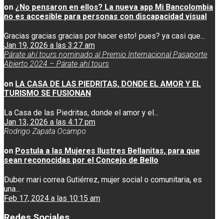
on
¿No pensaron en ellos? La nueva app Mi Bancolombia
no es accesible para personas con discapacidad visual
Gracias gracias gracias por hacer esto! pues? ya casi que...
Jan 19, 2026 a las 3:27 am
Párate ahí tours nominado al Premio Internacional Pasaporte
Abierto 2024 – Párate ahí tours
on
LA CASA DE LAS PIEDRITAS, DONDE EL AMOR Y EL
TURISMO SE FUSIONAN
La Casa de las Piedritas, donde el amor y el...
Jan 13, 2026 a las 4:17 pm
Rodrigo Zapata Ocampo
on
Postula a las Mujeres Ilustres Bellanitas, para que
sean reconocidas por el Concejo de Bello
Duber mari correa Gutiérrez, mujer social o comunitaria, es
una...
Feb 17, 2024 a las 10:15 am
Redes Sociales