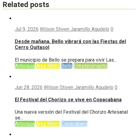
Related posts
Jul 9, 2026
Wilson Stiven Jaramillo Agudelo
0
Desde mañana, Bello vibrará con las Fiestas del
Cerro Quitasol
El municipio de Bello se prepara para vivir Las...
Antioquia
Área Metro
Bello
Entretenimiento
Jun 28, 2026
Wilson Stiven Jaramillo Agudelo
0
El Festival del Chorizo se vive en Copacabana
Una nueva versión del Festival del Chorizo Artesanal
se...
Antioquia
Área Metro
Copacabana