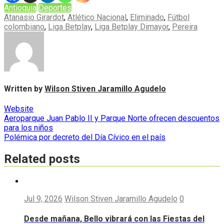
Antioquia
Deportes
Atanasio Girardot
,
Atlético Nacional
,
Eliminado
,
Fútbol
colombiano
,
Liga Betplay
,
Liga Betplay Dimayor
,
Pereira
Written by
Wilson Stiven Jaramillo Agudelo
Website
Navegación
Aeroparque Juan Pablo II y Parque Norte ofrecen descuentos
para los niños
de
Polémica por decreto del Día Cívico en el país
entradas
Related posts
Jul 9, 2026
Wilson Stiven Jaramillo Agudelo
0
Desde mañana, Bello vibrará con las Fiestas del