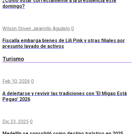
¿Cómo votar correctamente a la presidencia este
domingo?
Wilson Stiven Jaramillo Agudelo
0
Fiscalía embarga bienes de Lili Pink y otras filiales por
presunto lavado de activos
Turismo
Feb 10, 2026
0
A deleitarse y revivir las tradiciones con ‘El Migao Está
Pegao’ 2026
Dic 23, 2025
0
Medellín se consolidó como destino turístico en 2025