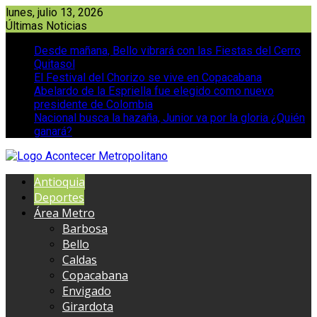
Saltar
lunes, julio 13, 2026
al
Últimas Noticias
contenido
Desde mañana, Bello vibrará con las Fiestas del Cerro
Quitasol
El Festival del Chorizo se vive en Copacabana
Abelardo de la Espriella fue elegido como nuevo
presidente de Colombia
Nacional busca la hazaña, Junior va por la gloria ¿Quién
ganará?
Antioquia
Deportes
Área Metro
Barbosa
Bello
Caldas
Copacabana
Envigado
Girardota