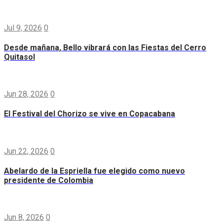
Jul 9, 2026
0
Desde mañana, Bello vibrará con las Fiestas del Cerro
Quitasol
Jun 28, 2026
0
El Festival del Chorizo se vive en Copacabana
Jun 22, 2026
0
Abelardo de la Espriella fue elegido como nuevo
presidente de Colombia
Jun 8, 2026
0