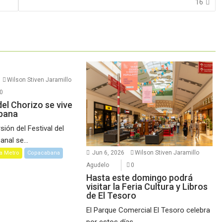
16
Wilson Stiven Jaramillo
0
 del Chorizo se vive
bana
ión del Festival del
nal se...
Jun 6, 2026
Wilson Stiven Jaramillo
a Metro
Copacabana
Agudelo
0
Hasta este domingo podrá
visitar la Feria Cultura y Libros
de El Tesoro
El Parque Comercial El Tesoro celebra
por estos días,...