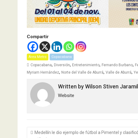
Compartir
Área Metro
Copacabana
,
,
,
,
Copacabana
Diversión
Entretenimiento
Fernando Burbano
F
,
,
,
Myriam Hernández
Norte del Valle de Aburrá
Valle de Aburrá
Ye
Written by
Wilson Stiven Jarami
Website
Navegación
Medellín le dio ejemplo de fútbol a Pimentel y clasificó
de