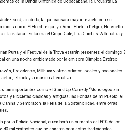
además de la Banda Sinfónica de Copacabana, la Orquesta La
ández será, sin duda, la que causará mayor revuelo con su
nciones como El Hombre que yo Amo, Huele a Peligro, He Vuelto
 a ella estarán en tarima el Grupo Galé, Los Chiches Vallenatos y
rian Purta y el Festival de la Trova estarán presentes el domingo 3
cipal en una noche ambientada por la emisora Olímpica Estéreo.
razón, Providencia, Millbuxx y otros artistas locales y nacionales
eton, el rock y la música alternativa.
entos tan importantes como el Stand Up Comedy “Monólogos sin
Motos y Bicicletas clásicas y antiguas; las Fondas de mi Pueblo, el
 Canina y Sembratón, la Feria de la Sostenibilidad, entre otras
les.
a por la Policía Nacional, quien hará un aumento del 50% de los
e 40 mil visitantes que se esperan para estas tradicionales