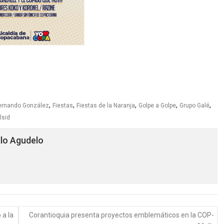
,
,
,
,
,
ernando González
Fiestas
Fiestas de la Naranja
Golpe a Golpe
Grupo Galé
lsid
llo Agudelo
 a la
Corantioquia presenta proyectos emblemáticos en la COP-