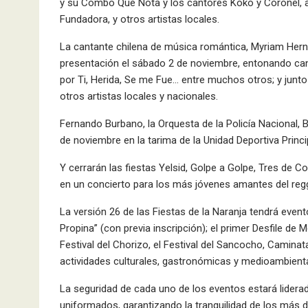
y su Combo Qué Nota y los cantores Koko y Coronel, 
Fundadora, y otros artistas locales.
La cantante chilena de música romántica, Myriam Hern
presentación el sábado 2 de noviembre, entonando ca
por Ti, Herida, Se me Fue… entre muchos otros; y junto
otros artistas locales y nacionales.
Fernando Burbano, la Orquesta de la Policía Nacional, B
de noviembre en la tarima de la Unidad Deportiva Prin
Y cerrarán las fiestas Yelsid, Golpe a Golpe, Tres de Co
en un concierto para los más jóvenes amantes del regga
La versión 26 de las Fiestas de la Naranja tendrá ev
Propina” (con previa inscripción); el primer Desfile de 
Festival del Chorizo, el Festival del Sancocho, Caminata
actividades culturales, gastronómicas y medioambienta
La seguridad de cada uno de los eventos estará liderad
uniformados, garantizando la tranquilidad de los más d