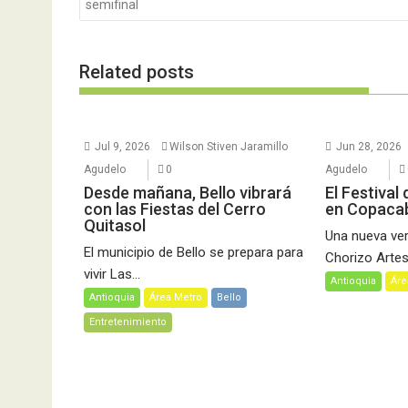
semifinal
entradas
Related posts
Jul 9, 2026
Wilson Stiven Jaramillo
Jun 28, 2026
Agudelo
0
Agudelo
Desde mañana, Bello vibrará
El Festival
con las Fiestas del Cerro
en Copaca
Quitasol
Una nueva vers
El municipio de Bello se prepara para
Chorizo Artesa
vivir Las...
Antioquia
Áre
Antioquia
Área Metro
Bello
Entretenimiento