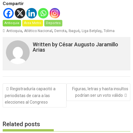
Compartir
Antioquia
Área Metro
Deportes
,
,
,
,
,
Antioquia
Atlético Nacional
Derrota
Ibagué
Liga Betplay
Tolima
Written by
César Augusto Jaramillo
Arias
Navegación
Registraduría capacitó a
Figuras, letras y hasta insultos
de
podrían ser un voto válido
periodistas de cara a las
entradas
elecciones al Congreso
Related posts