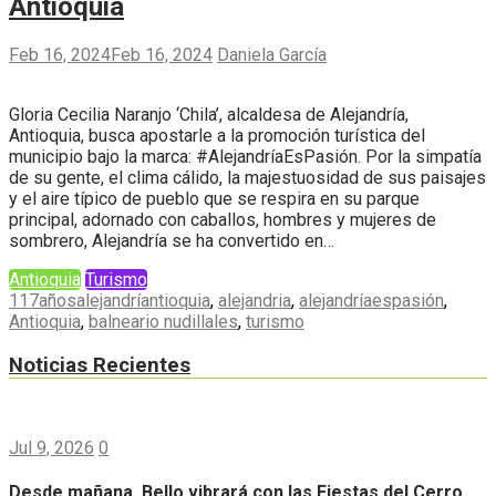
Antioquia
Feb 16, 2024
Feb 16, 2024
Daniela García
Gloria Cecilia Naranjo ‘Chila’, alcaldesa de Alejandría,
Antioquia, busca apostarle a la promoción turística del
municipio bajo la marca: #AlejandríaEsPasión. Por la simpatía
de su gente, el clima cálido, la majestuosidad de sus paisajes
y el aire típico de pueblo que se respira en su parque
principal, adornado con caballos, hombres y mujeres de
sombrero, Alejandría se ha convertido en…
Antioquia
Turismo
117añosalejandríantioquia
,
alejandria
,
alejandríaespasión
,
Antioquia
,
balneario nudillales
,
turismo
Noticias Recientes
Jul 9, 2026
0
Desde mañana, Bello vibrará con las Fiestas del Cerro