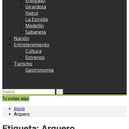
Envigado
Girardota
Itaguí
La Estrella
Medellín
Sabaneta
Nación
Entretenimiento
Cultura
Estrenos
Turismo
Gastronomía
Tu estas aquí
Inicio
Arquero
Etiqueta:
Arquero