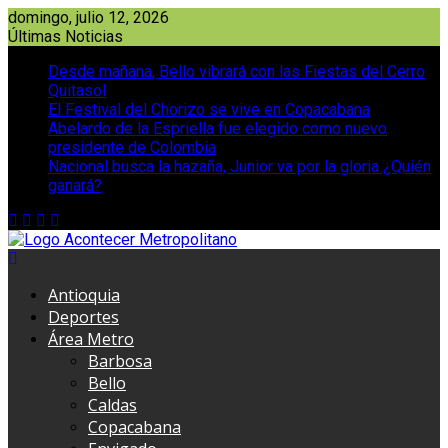
Saltar
domingo, julio 12, 2026
al
Últimas Noticias
contenido
Desde mañana, Bello vibrará con las Fiestas del Cerro
Quitasol
El Festival del Chorizo se vive en Copacabana
Abelardo de la Espriella fue elegido como nuevo
presidente de Colombia
Nacional busca la hazaña, Junior va por la gloria ¿Quién
ganará?
Antioquia
Deportes
Área Metro
Barbosa
Bello
Caldas
Copacabana