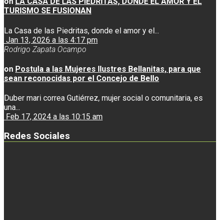
on
LA CASA DE LAS PIEDRITAS, DONDE EL AMOR Y EL
TURISMO SE FUSIONAN
La Casa de las Piedritas, donde el amor y el...
Jan 13, 2026 a las 4:17 pm
Rodrigo Zapata Ocampo
on
Postula a las Mujeres Ilustres Bellanitas, para que
sean reconocidas por el Concejo de Bello
Duber mari correa Gutiérrez, mujer social o comunitaria, es
una...
Feb 17, 2024 a las 10:15 am
Redes Sociales