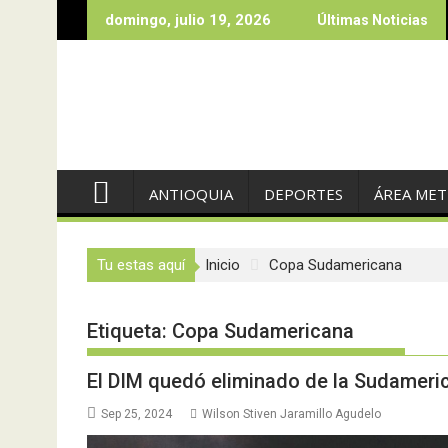
Saltar
domingo, julio 19, 2026
Últimas Noticias
al
contenido
ANTIOQUIA
DEPORTES
ÁREA ME
Tu estas aquí
Inicio
Copa Sudamericana
Etiqueta:
Copa Sudamericana
El DIM quedó eliminado de la Sudameric
Sep 25, 2024
Wilson Stiven Jaramillo Agudelo