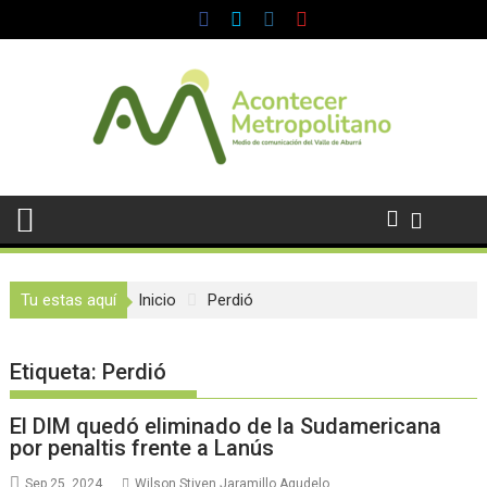
Saltar
al
contenido
Tu estas aquí
Inicio
Perdió
Etiqueta:
Perdió
El DIM quedó eliminado de la Sudamericana
por penaltis frente a Lanús
Sep 25, 2024
Wilson Stiven Jaramillo Agudelo