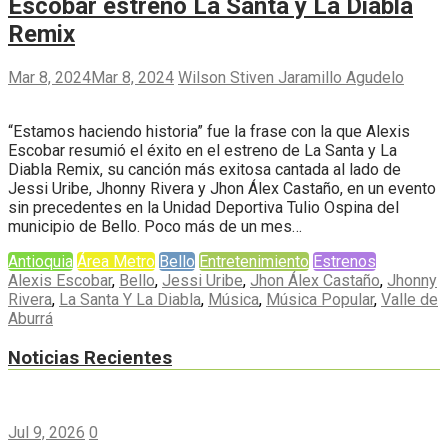
Escobar estrenó La Santa y La Diabla
Remix
Mar 8, 2024
Mar 8, 2024
Wilson Stiven Jaramillo Agudelo
“Estamos haciendo historia” fue la frase con la que Alexis
Escobar resumió el éxito en el estreno de La Santa y La
Diabla Remix, su canción más exitosa cantada al lado de
Jessi Uribe, Jhonny Rivera y Jhon Álex Castaño, en un evento
sin precedentes en la Unidad Deportiva Tulio Ospina del
municipio de Bello. Poco más de un mes…
Antioquia
Área Metro
Bello
Entretenimiento
Estrenos
Alexis Escobar
,
Bello
,
Jessi Uribe
,
Jhon Álex Castaño
,
Jhonny
Rivera
,
La Santa Y La Diabla
,
Música
,
Música Popular
,
Valle de
Aburrá
Noticias Recientes
Jul 9, 2026
0