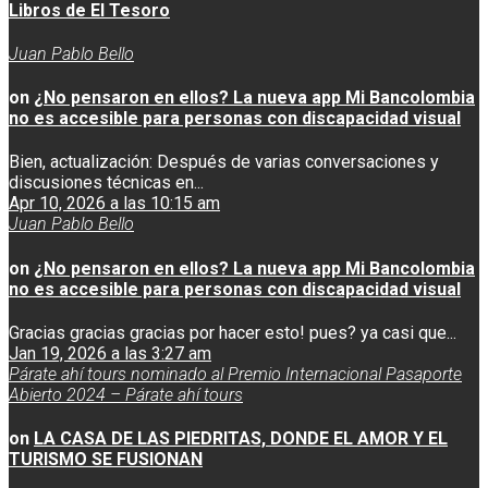
Libros de El Tesoro
Juan Pablo Bello
on
¿No pensaron en ellos? La nueva app Mi Bancolombia
no es accesible para personas con discapacidad visual
Bien, actualización: Después de varias conversaciones y
discusiones técnicas en...
Apr 10, 2026 a las 10:15 am
Juan Pablo Bello
on
¿No pensaron en ellos? La nueva app Mi Bancolombia
no es accesible para personas con discapacidad visual
Gracias gracias gracias por hacer esto! pues? ya casi que...
Jan 19, 2026 a las 3:27 am
Párate ahí tours nominado al Premio Internacional Pasaporte
Abierto 2024 – Párate ahí tours
on
LA CASA DE LAS PIEDRITAS, DONDE EL AMOR Y EL
TURISMO SE FUSIONAN