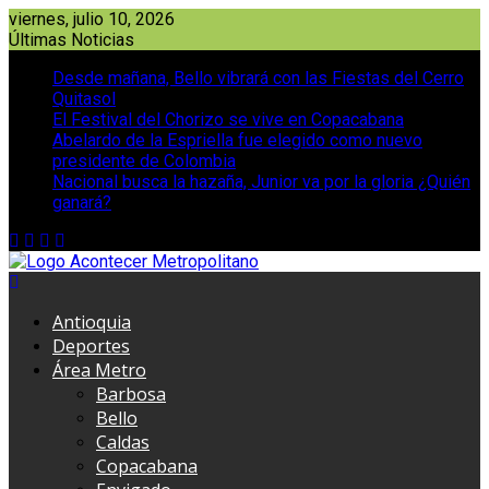
Saltar
viernes, julio 10, 2026
al
Últimas Noticias
contenido
Desde mañana, Bello vibrará con las Fiestas del Cerro
Quitasol
El Festival del Chorizo se vive en Copacabana
Abelardo de la Espriella fue elegido como nuevo
presidente de Colombia
Nacional busca la hazaña, Junior va por la gloria ¿Quién
ganará?
Antioquia
Deportes
Área Metro
Barbosa
Bello
Caldas
Copacabana