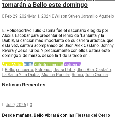
tomarán a Bello este domingo
Feb 29, 2024
Mar 1, 2024
Wilson Stiven Jaramillo Agudelo
El Polideportivo Tulio Ospina fue el escenario elegido por
Alexis Escobar para presentar el remix de ‘La Santa y la
Diabla’, la canción más importante de su carrera artística, que
esta vez, cantará acompañado de Jhon Alex Castaño, Johnny
Rivera y Jessi Uribe. Y precisamente con ellos estará este
domingo 3 de marzo, desde la 1 de la tarde en…
Área Metro
Bello
Entretenimiento
Estrenos
Bello
,
concierto
,
Estrenos
,
Jessi Uribe
,
Jhon Alex Castaño
,
La Santa Y La Diabla
,
Música Popular
,
Remix
,
Tulio Ospina
Noticias Recientes
Jul 9, 2026
0
Desde mañana, Bello vibrará con las Fiestas del Cerro