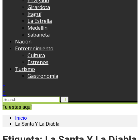
Envigado
Girardota
Itaguí
La Estrella
Medellín
Sabaneta
Nación
Entretenimiento
Cultura
Estrenos
Turismo
Gastronomía
Tu estas aquí
Inicio
La Santa Y La Diabla
Etiqueta:
La Santa Y La Diabla