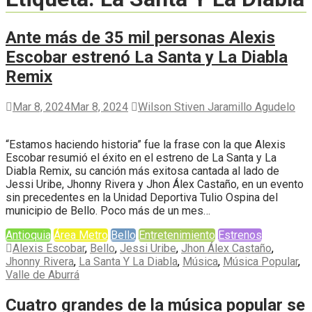
Ante más de 35 mil personas Alexis
Escobar estrenó La Santa y La Diabla
Remix
Mar 8, 2024
Mar 8, 2024
Wilson Stiven Jaramillo Agudelo
“Estamos haciendo historia” fue la frase con la que Alexis
Escobar resumió el éxito en el estreno de La Santa y La
Diabla Remix, su canción más exitosa cantada al lado de
Jessi Uribe, Jhonny Rivera y Jhon Álex Castaño, en un evento
sin precedentes en la Unidad Deportiva Tulio Ospina del
municipio de Bello. Poco más de un mes…
Antioquia
Área Metro
Bello
Entretenimiento
Estrenos
Alexis Escobar
,
Bello
,
Jessi Uribe
,
Jhon Álex Castaño
,
Jhonny Rivera
,
La Santa Y La Diabla
,
Música
,
Música Popular
,
Valle de Aburrá
Cuatro grandes de la música popular se