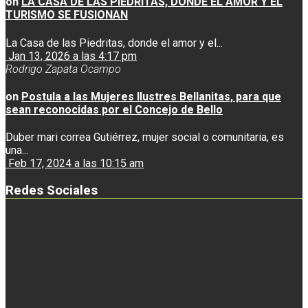
on
LA CASA DE LAS PIEDRITAS, DONDE EL AMOR Y EL
TURISMO SE FUSIONAN
La Casa de las Piedritas, donde el amor y el...
Jan 13, 2026 a las 4:17 pm
Rodrigo Zapata Ocampo
on
Postula a las Mujeres Ilustres Bellanitas, para que
sean reconocidas por el Concejo de Bello
Duber mari correa Gutiérrez, mujer social o comunitaria, es
una...
Feb 17, 2024 a las 10:15 am
Redes Sociales