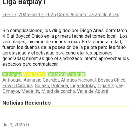
Liga Betplay I
Ene 17, 2026
Ene 17, 2026
César Augusto Jaramillo Arias
Sin complicaciones, los dirigidos por Diego Arias, derrotaron
4-0 al Boyacá Chicó en la primera fecha del torneo local. Los
verdolagas, iniciaron de menos a más. En la primera mitad,
fueron los dueños de la posesión de la pelota pero les faltó
agresividad y efectividad para concretar las opciones
generadas; mientras que el ajedrezado intentó aprovechar los
espacios para contraatacar…
Antioquia
Área Metro
Deportes
Medellín
Antioquia
,
Atanasio Girardot
,
Atlético Nacional
,
Boyacá Chicó
,
Edwin Cardona
,
Golazo
,
Goleada
,
Liga Betplay
,
Liga Betplay
Dimayor
,
Medellín
,
Mitad de cancha
,
Valle de Aburrá
Noticias Recientes
Jul 9, 2026
0