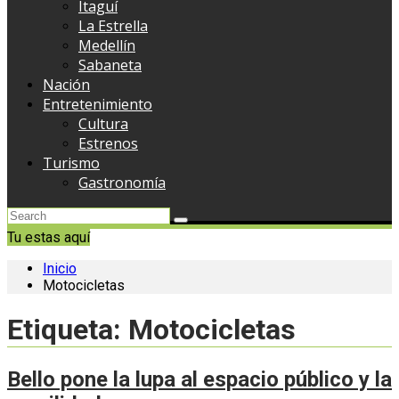
Itaguí
La Estrella
Medellín
Sabaneta
Nación
Entretenimiento
Cultura
Estrenos
Turismo
Gastronomía
Tu estas aquí
Inicio
Motocicletas
Etiqueta:
Motocicletas
Bello pone la lupa al espacio público y la