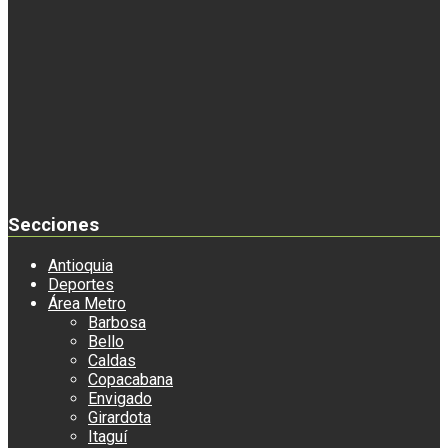
Secciones
Antioquia
Deportes
Área Metro
Barbosa
Bello
Caldas
Copacabana
Envigado
Girardota
Itaguí