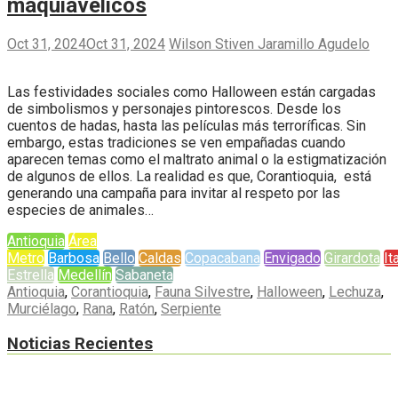
maquiavélicos
Oct 31, 2024
Oct 31, 2024
Wilson Stiven Jaramillo Agudelo
Las festividades sociales como Halloween están cargadas
de simbolismos y personajes pintorescos. Desde los
cuentos de hadas, hasta las películas más terroríficas. Sin
embargo, estas tradiciones se ven empañadas cuando
aparecen temas como el maltrato animal o la estigmatización
de algunos de ellos. La realidad es que, Corantioquia, está
generando una campaña para invitar al respeto por las
especies de animales…
Antioquia
Área
Metro
Barbosa
Bello
Caldas
Copacabana
Envigado
Girardota
It
Estrella
Medellín
Sabaneta
Antioquia
,
Corantioquia
,
Fauna Silvestre
,
Halloween
,
Lechuza
,
Murciélago
,
Rana
,
Ratón
,
Serpiente
Noticias Recientes