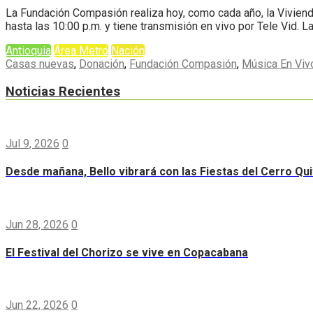
La Fundación Compasión realiza hoy, como cada año, la Vivienda
hasta las 10:00 p.m. y tiene transmisión en vivo por Tele Vid. 
Antioquia
Área Metro
Nación
Casas nuevas
,
Donación
,
Fundación Compasión
,
Música En Viv
Noticias Recientes
Jul 9, 2026
0
Desde mañana, Bello vibrará con las Fiestas del Cerro Qui
Jun 28, 2026
0
El Festival del Chorizo se vive en Copacabana
Jun 22, 2026
0