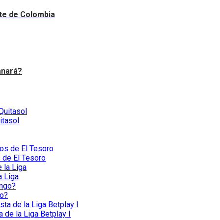
nte de Colombia
anará?
itasol
s de El Tesoro
a Liga
go?
a de la Liga Betplay I