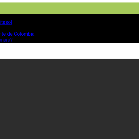
itasol
ente de Colombia
anará?