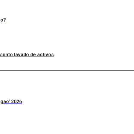
go?
resunto lavado de activos
egao’ 2026