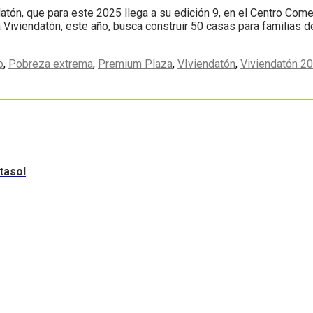
tón, que para este 2025 llega a su edición 9, en el Centro Comer
La Viviendatón, este año, busca construir 50 casas para familias
o
,
Pobreza extrema
,
Premium Plaza
,
VIviendatón
,
Viviendatón 2
tasol