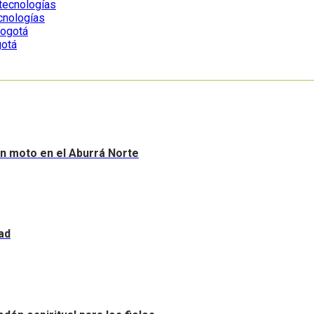
ecnologías
gotá
sin moto en el Aburrá Norte
ad