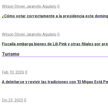
Wilson Stiven Jaramillo Agudelo
0
¿Cómo votar correctamente a la presidencia este domin
Wilson Stiven Jaramillo Agudelo
0
Fiscalía embarga bienes de Lili Pink y otras filiales por p
Turismo
Feb 10, 2026
0
A deleitarse y revivir las tradiciones con ‘El Migao Está P
Dic 23, 2025
0