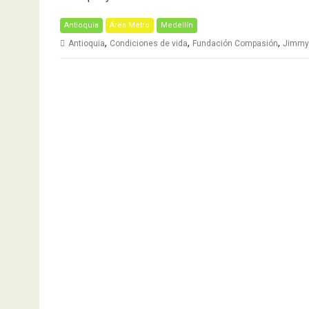
Antioquia
Área Metro
Medellín
,
,
,
Antioquia
Condiciones de vida
Fundación Compasión
Jimmy