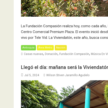
La Fundación Compasión realiza hoy, como cada año, la 
Centro Comercial Premium Plaza. El evento inició desde 
vivo por Tele Vid. La Viviendatón, este año, busca con
Antioquia
Área Metro
Nación
,
,
,
Casas nuevas
Donación
Fundación Compasión
Música En V
Llegó el día: mañana será la Viviendató
Jul 5, 2024
Wilson Stiven Jaramillo Agudelo