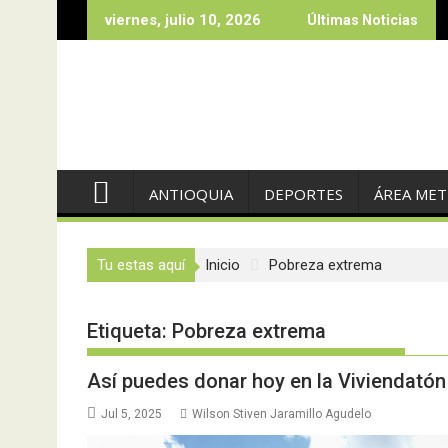
Saltar
viernes, julio 10, 2026
Últimas Noticias
al
contenido
ANTIOQUIA
DEPORTES
ÁREA ME
Tu estas aquí
Inicio
Pobreza extrema
Etiqueta:
Pobreza extrema
Así puedes donar hoy en la Viviendatón
Jul 5, 2025
Wilson Stiven Jaramillo Agudelo