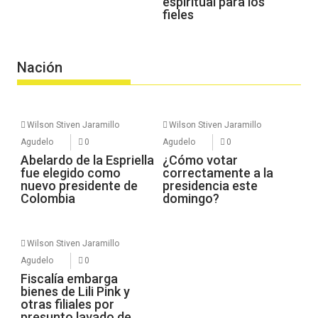
espiritual para los
fieles
Nación
Wilson Stiven Jaramillo
Wilson Stiven Jaramillo
Agudelo
0
Agudelo
0
Abelardo de la Espriella
¿Cómo votar
fue elegido como
correctamente a la
nuevo presidente de
presidencia este
Colombia
domingo?
Wilson Stiven Jaramillo
Agudelo
0
Fiscalía embarga
bienes de Lili Pink y
otras filiales por
presunto lavado de