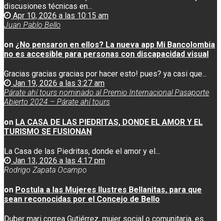
discusiones técnicas en...
Apr 10, 2026 a las 10:15 am
Juan Pablo Bello
on
¿No pensaron en ellos? La nueva app Mi Bancolombia
no es accesible para personas con discapacidad visual
Gracias gracias gracias por hacer esto! pues? ya casi que...
Jan 19, 2026 a las 3:27 am
Párate ahí tours nominado al Premio Internacional Pasaporte
Abierto 2024 – Párate ahí tours
on
LA CASA DE LAS PIEDRITAS, DONDE EL AMOR Y EL
TURISMO SE FUSIONAN
La Casa de las Piedritas, donde el amor y el...
Jan 13, 2026 a las 4:17 pm
Rodrigo Zapata Ocampo
on
Postula a las Mujeres Ilustres Bellanitas, para que
sean reconocidas por el Concejo de Bello
Duber mari correa Gutiérrez, mujer social o comunitaria, es