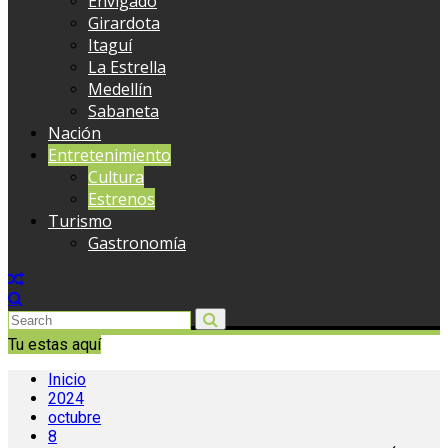
Envigado
Girardota
Itaguí
La Estrella
Medellín
Sabaneta
Nación
Entretenimiento
Cultura
Estrenos
Turismo
Gastronomía
Tu estas aquí
Inicio
2024
octubre
8