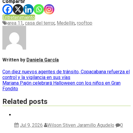
Compartir
Entretenimiento
area 11
,
casa del terror
,
Medellín
,
rooftop
Written by
Daniela García
Navegación
Con diez nuevos agentes de tránsito, Copacabana refuerza el
control y la vigilancia en sus vías
de
Mariana Pajón celebrará Halloween con los niños en Gran
entradas
Fondito
Related posts
Jul 9, 2026
Wilson Stiven Jaramillo Agudelo
0