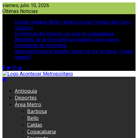
Saltar
viernes, julio 10, 2026
al
Últimas Noticias
contenido
Desde mañana, Bello vibrará con las Fiestas del Cerro
Quitasol
El Festival del Chorizo se vive en Copacabana
Abelardo de la Espriella fue elegido como nuevo
presidente de Colombia
Nacional busca la hazaña, Junior va por la gloria ¿Quién
ganará?
Antioquia
Deportes
Área Metro
Barbosa
Bello
Caldas
Copacabana