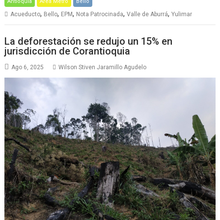
Antioquia
Área Metro
Bello
,
,
,
,
,
Acueducto
Bello
EPM
Nota Patrocinada
Valle de Aburrá
Yulimar
La deforestación se redujo un 15% en
jurisdicción de Corantioquia
Ago 6, 2025
Wilson Stiven Jaramillo Agudelo