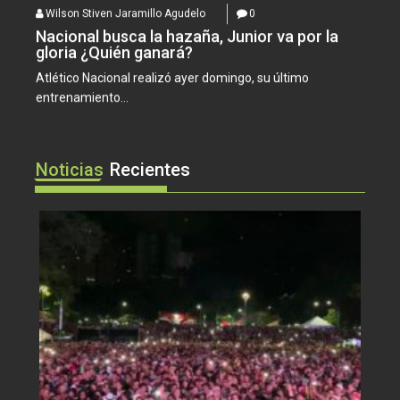
Nacional busca la hazaña, Junior va por la
gloria ¿Quién ganará?
Atlético Nacional realizó ayer domingo, su último
entrenamiento...
Wilson Stiven Jaramillo
Agudelo
0
Desde mañana, Bello
vibrará con las Fiestas
Noticias
Recientes
del Cerro Quitasol
El municipio de Bello se prepara para vivir...
Wilson Stiven Jaramillo
Agudelo
0
El Festival del Chorizo
se vive en Copacabana
Una nueva versión del Festival
del Chorizo Artesanal...
Wilson Stiven Jaramillo