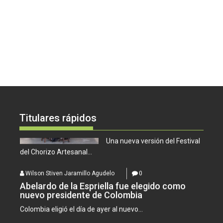
Agudelo
0
Desde mañana, Bello
vibrará con las Fiestas
del Cerro Quitasol
El municipio de Bello se prepara para vivir...
Wilson Stiven Jaramillo
Agudelo
0
El Festival del Chorizo
se vive en Copacabana
Titulares rápidos
Una nueva versión del Festival
del Chorizo Artesanal...
Wilson Stiven Jaramillo Agudelo
0
Abelardo de la Espriella fue elegido como
nuevo presidente de Colombia
Colombia eligió el día de ayer al nuevo...
Wilson Stiven Jaramillo Agudelo
0