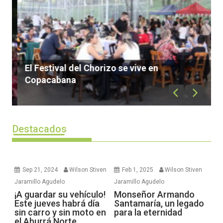
H
s
El Festival del Chorizo se vive en
C
Copacabana
Destacados
Sep 21, 2024
Wilson Stiven
Feb 1, 2025
Wilson Stiven
Jaramillo Agudelo
Jaramillo Agudelo
¡A guardar su vehículo!
Monseñor Armando
Este jueves habrá día
Santamaría, un legado
sin carro y sin moto en
para la eternidad
el Aburrá Norte