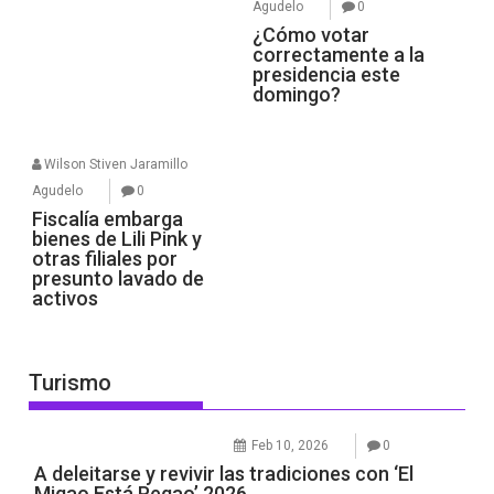
Agudelo
0
¿Cómo votar
correctamente a la
presidencia este
domingo?
Wilson Stiven Jaramillo
Agudelo
0
Fiscalía embarga
bienes de Lili Pink y
otras filiales por
presunto lavado de
activos
Turismo
Feb 10, 2026
0
A deleitarse y revivir las tradiciones con ‘El
Migao Está Pegao’ 2026