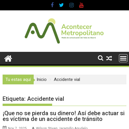
Saltar
al
contenido
Tu estas aquí
Inicio
Accidente vial
Etiqueta:
Accidente vial
¡Que no se pierda su dinero! Así debe actuar si
es víctima de un accidente de tránsito
Nov 7, 2025
Wilson Stiven Jaramillo Agudelo