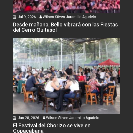
Agudelo
0
Abelardo de la Espriella
fue elegido como nuevo
Jul 9, 2026
Wilson Stiven Jaramillo Agudelo
presidente de Colombia
Desde mañana, Bello vibrará con las Fiestas
del Cerro Quitasol
Colombia eligió el día de ayer al nuevo...
Wilson Stiven Jaramillo
Agudelo
0
Nacional busca la
hazaña, Junior va por la
gloria ¿Quién ganará?
Atlético Nacional realizó ayer domingo, su último
entrenamiento...
Jun 28, 2026
Wilson Stiven Jaramillo Agudelo
El Festival del Chorizo se vive en
Copacabana