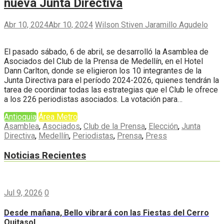
nueva Junta Directiva
Abr 10, 2024
Abr 10, 2024
Wilson Stiven Jaramillo Agudelo
El pasado sábado, 6 de abril, se desarrolló la Asamblea de
Asociados del Club de la Prensa de Medellín, en el Hotel
Dann Carlton, donde se eligieron los 10 integrantes de la
Junta Directiva para el período 2024-2026, quienes tendrán la
tarea de coordinar todas las estrategias que el Club le ofrece
a los 226 periodistas asociados. La votación para…
Antioquia
Área Metro
Asamblea
,
Asociados
,
Club de la Prensa
,
Elección
,
Junta
Directiva
,
Medellín
,
Periodistas
,
Prensa
,
Press
Noticias Recientes
Jul 9, 2026
0
Desde mañana, Bello vibrará con las Fiestas del Cerro
Quitasol