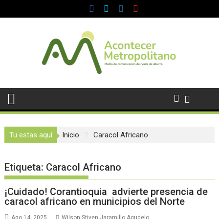
Saltar
al
contenido
Tu estas aquí
Inicio
Caracol Africano
Etiqueta:
Caracol Africano
¡Cuidado! Corantioquia advierte presencia de
caracol africano en municipios del Norte
Ago 14, 2025
Wilson Stiven Jaramillo Agudelo