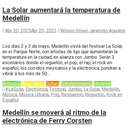
La Solar aumentará la temperatura de
Medellín
Abr 20, 2025
Abr 20, 2025
Wilson Stiven Jaramillo Agudelo
Los días 2 y 3 de mayo, Medellín vivirá del festival La Solar,
en el Parque Norte, con artistas de lujo que aumentarán la
temperatura en la ciudad, en alianza con Jumbo. Serán 3
escenarios donde el reguetón, el pop, el rap, el rock en
español, los corridos mexicanos y la electrónica, pondrán a
vibrar a los más de 50…
Antioquia
Área Metro
Cultura
Entretenimiento
Medellín
#LaSolar
,
Electrónica
,
Festival
,
Jumbo
,
La Solar
,
Medellín
,
Música
,
Música Urbana
,
Pop
,
Reggaeton
,
Reguetón
,
Rock en
Español
Medellín se moverá al ritmo de la
electrónica de Ferry Corsten