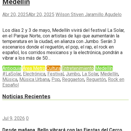
Medellín
Abr 20, 2025
Abr 20, 2025
Wilson Stiven Jaramillo Agudelo
Los días 2 y 3 de mayo, Medellín vivirá del festival La Solar,
en el Parque Norte, con artistas de lujo que aumentarán la
temperatura en la ciudad, en alianza con Jumbo. Serán 3
escenarios donde el reguetón, el pop, el rap, el rock en
español, los corridos mexicanos y la electrónica, pondrán a
vibrar a los más de 50…
Antioquia
Área Metro
Cultura
Entretenimiento
Medellín
#LaSolar
,
Electrónica
,
Festival
,
Jumbo
,
La Solar
,
Medellín
,
Música
,
Música Urbana
,
Pop
,
Reggaeton
,
Reguetón
,
Rock en
Español
Noticias Recientes
Jul 9, 2026
0
Desde mañana, Bello vibrará con las Fiestas del Cerro