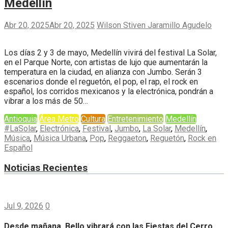
Medellín
Abr 20, 2025
Abr 20, 2025
Wilson Stiven Jaramillo Agudelo
Los días 2 y 3 de mayo, Medellín vivirá del festival La Solar,
en el Parque Norte, con artistas de lujo que aumentarán la
temperatura en la ciudad, en alianza con Jumbo. Serán 3
escenarios donde el reguetón, el pop, el rap, el rock en
español, los corridos mexicanos y la electrónica, pondrán a
vibrar a los más de 50…
Antioquia
Área Metro
Cultura
Entretenimiento
Medellín
#LaSolar
,
Electrónica
,
Festival
,
Jumbo
,
La Solar
,
Medellín
,
Música
,
Música Urbana
,
Pop
,
Reggaeton
,
Reguetón
,
Rock en
Español
Noticias Recientes
Jul 9, 2026
0
Desde mañana, Bello vibrará con las Fiestas del Cerro