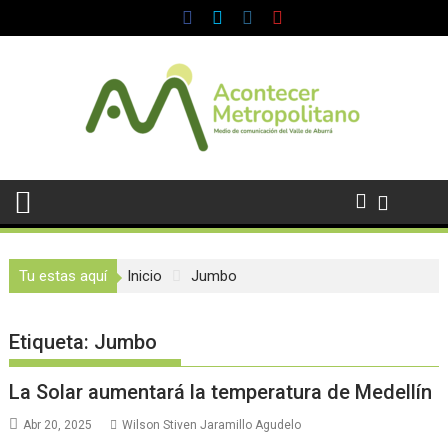
Saltar
al
contenido
Tu estas aquí
Inicio
Jumbo
Etiqueta:
Jumbo
La Solar aumentará la temperatura de Medellín
Abr 20, 2025
Wilson Stiven Jaramillo Agudelo