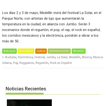
Los días 2 y 3 de mayo, Medellín vivirá del festival La Solar, en el
Parque Norte, con artistas de lujo que aumentarán la
temperatura en la ciudad, en alianza con Jumbo. Serán 3
escenarios donde el reguetón, el pop, el rap, el rock en español,
los corridos mexicanos y la electrónica, pondrán a vibrar a los
más de 50…
Antioquia
Área Metro
Cultura
Entretenimiento
Medellín
,
,
,
,
,
,
,
#LaSolar
Electrónica
Festival
Jumbo
La Solar
Medellín
Música
Música
,
,
,
,
Urbana
Pop
Reggaeton
Reguetón
Rock en Español
Noticias Recientes