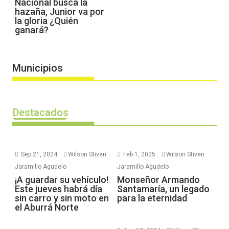
Nacional busca la
hazaña, Junior va por
la gloria ¿Quién
ganará?
Municipios
Destacados
Sep 21, 2024
Wilson Stiven
Feb 1, 2025
Wilson Stiven
Jaramillo Agudelo
Jaramillo Agudelo
¡A guardar su vehículo!
Monseñor Armando
Este jueves habrá día
Santamaría, un legado
sin carro y sin moto en
para la eternidad
el Aburrá Norte