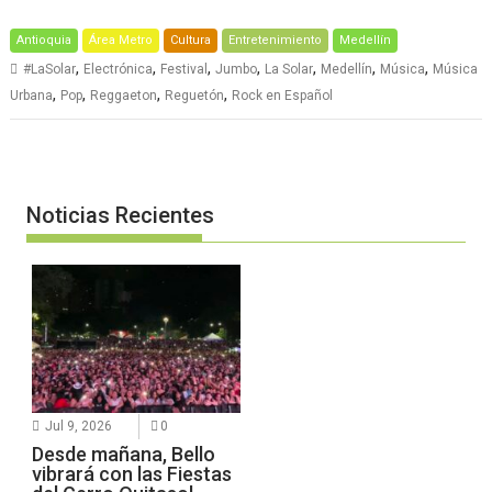
Antioquia
Área Metro
Cultura
Entretenimiento
Medellín
,
,
,
,
,
,
,
#LaSolar
Electrónica
Festival
Jumbo
La Solar
Medellín
Música
Música
,
,
,
,
Urbana
Pop
Reggaeton
Reguetón
Rock en Español
Noticias Recientes
Jul 9, 2026
0
Desde mañana, Bello
vibrará con las Fiestas