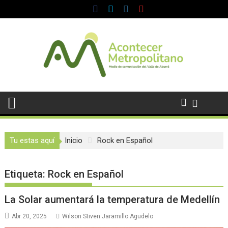
Saltar
al
contenido
Tu estas aquí
Inicio
Rock en Español
Etiqueta:
Rock en Español
La Solar aumentará la temperatura de Medellín
Abr 20, 2025
Wilson Stiven Jaramillo Agudelo