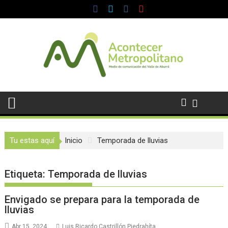
Saltar
al
contenido
Tu estas aquí
Inicio
Temporada de lluvias
Etiqueta:
Temporada de lluvias
Envigado se prepara para la temporada de
lluvias
Abr 15, 2024
Luis Ricardo Castrillón Piedrahíta